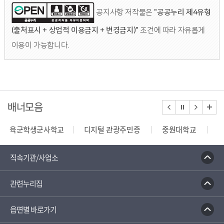
공지사항 저작물은
"공공누리 제4유형
(출처표시 + 상업적 이용금지 + 변경금지)"
조건에 따라 자유롭게
이용이 가능합니다.
배너모음
육군학생군사학교
디지털 관광주민증
중원대학교
종합부동산세 안내
건축행정시스템 세움터
밭농업직
직속기관/사업소
관련누리집
읍면별 바로가기