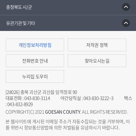
충청북도 시/군
유관기관 및 기타
개인정보처리방침
저작권 정책
전화번호 안내
찾아오시는길
누리집 도우미
[28026] 충북 괴산군 괴산읍 임꺽정로 90
대표전화
:
043-830-3114
야간당직실
:
043-830-3222~3
팩스
:
043-832-8929
COPYRIGHT(C) 2021
GOESAN COUNTY
. ALL RIGHTS RESERVED.
본 웹사이트에 게시된 이메일 주소가 자동수집되는 것을 거부하며, 이
를 위반시 정보통신망법에 의한 처벌됨을 유념하시기 바랍니다.