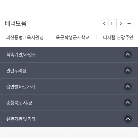
배너모음
괴산증평교육지원청
육군학생군사학교
디지털 관광주민증
110정부민원안내콜센터
종합부동산세 안내
건축행정
직속기관/사업소
관련누리집
읍면별 바로가기
충청북도 시/군
유관기관 및 기타