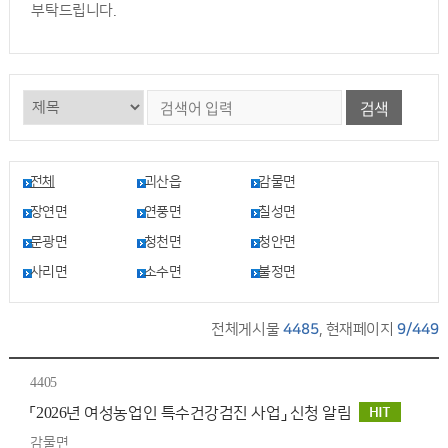
부탁드립니다.
검색
전체
괴산읍
감물면
장연면
연풍면
칠성면
문광면
청천면
청안면
사리면
소수면
불정면
전체게시물
4485
, 현재페이지
9/449
4405
「2026년 여성농업인 특수건강검진 사업」 신청 알림
감물면