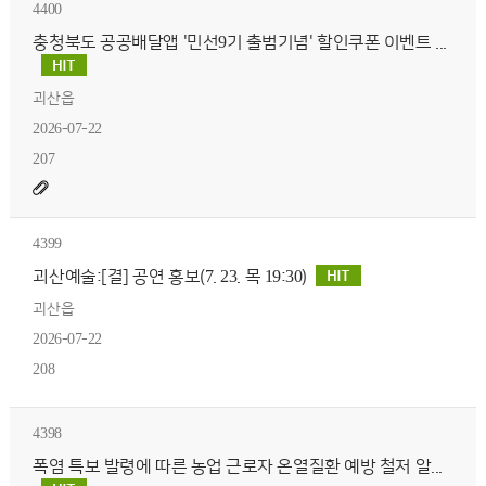
4400
충청북도 공공배달앱 '민선9기 출범기념' 할인쿠폰 이벤트 ...
괴산읍
2026-07-22
207
4399
괴산예술:[결] 공연 홍보(7. 23. 목 19:30)
괴산읍
2026-07-22
208
4398
폭염 특보 발령에 따른 농업 근로자 온열질환 예방 철저 알...