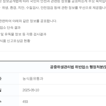
은 정보공개법에 따라 국민의 안전과 관련된 정보를 공표하는게 주요 목적입
위생, 환경, 치안, 수질검사, 안전점검 등에 관한 정보를 우선으로 제공합니
관련하여 아래와 같은 정보를 공표합니다.
생업소 단속 결과
 및 유독물 정보 등 각종 검사결과
량식품 신고포상금 현황
공중위생관리법 위반업소 행정처분(영
자
농식품유통과
일
2025-09-10
수
493