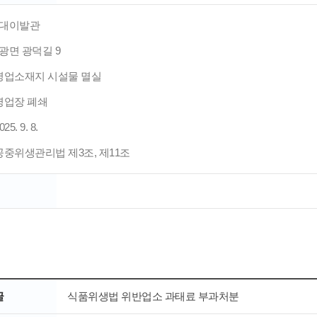
: 현대이발관
 문광면 광덕길 9
: 영업소재지 시설물 멸실
 영업장 폐쇄
5. 9. 8.
 공중위생관리법 제3조, 제11조
글
식품위생법 위반업소 과태료 부과처분