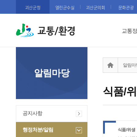
괴산군청
열린군수실
괴산군의회
문화관광
교통/환경
교통
알림마
알림마당
식품/
공지사항
행정처분/알림
식품/위생