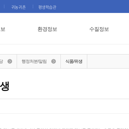
귀농귀촌
평생학습관
정보
환경정보
수질정보
당
행정처분/알림
식품/위생
위생