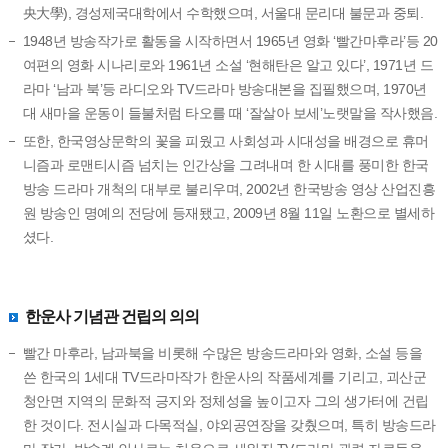
央大學), 경성제국대학에서 수학했으며, 서울대 문리대 불문과 중퇴.
1948년 방송작가로 활동을 시작하면서 1965년 영화 ‘빨간마후라’등 20
여편의 영화 시나리로와 1961년 소설 ‘현해탄은 알고 있다’, 1971년 드
라마 ‘남과 북’등 라디오와 TV드라마 방송대본을 집필했으며, 1970년
대 새마을 운동이 들불처럼 타오를 때 ‘잘살아 보세’노랫말을 작사했음.
또한, 한국영상문학의 꽃을 피웠고 사회성과 시대성을 배경으로 휴머
니즘과 로맨티시즘 넘치는 인간상을 그려내며 한 시대를 풍미한 한국
방송 드라마 개척의 대부로 불리우며, 2002년 한국방송 영상 산업진흥
원 방송인 명예의 전당에 등재됐고, 2009년 8월 11일 노환으로 별세하
셨다.
한운사 기념관 건립의 의의
빨간 마후라, 남과북을 비롯해 수많은 방송드라마와 영화, 소설 등을
쓴 한국의 1세대 TV드라마작가 한운사의 작품세계를 기리고, 괴산군
청안면 지역의 문화적 긍지와 정체성을 높이고자 그의 생가터에 건립
한 것이다. 전시실과 다목적실, 야외공연장을 갖췄으며, 특히 방송드라