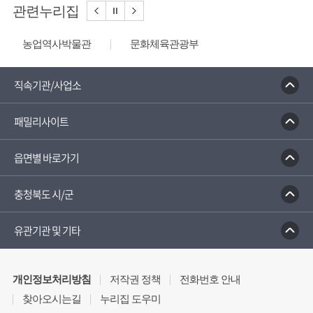
관련누리집
농업역사박물관
문화체육관광부
충청나드리
괴산홍보단
괴산장터
대한민국 구석구석
디지털 관광주민증
직속기관/사업소
성불산 자연휴양림
패밀리사이트
읍면별 바로가기
충청북도 시/군
유관기관 및 기타
개인정보처리방침
저작권 정책
전화번호 안내
찾아오시는길
누리집 도우미