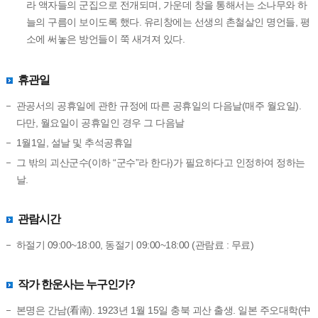
라 액자들의 군집으로 전개되며, 가운데 창을 통해서는 소나무와 하
늘의 구름이 보이도록 했다. 유리창에는 선생의 촌철살인 명언들, 평
소에 써놓은 방언들이 쭉 새겨져 있다.
휴관일
관공서의 공휴일에 관한 규정에 따른 공휴일의 다음날(매주 월요일).
다만, 월요일이 공휴일인 경우 그 다음날
1월1일, 설날 및 추석공휴일
그 밖의 괴산군수(이하 “군수”라 한다)가 필요하다고 인정하여 정하는
날.
관람시간
하절기 09:00~18:00, 동절기 09:00~18:00 (관람료 : 무료)
작가 한운사는 누구인가?
본명은 간남(看南). 1923년 1월 15일 충북 괴산 출생. 일본 주오대학(中