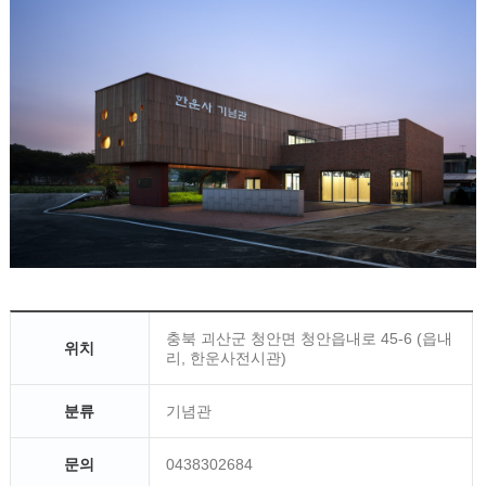
충북 괴산군 청안면 청안읍내로 45-6 (읍내
위치
리, 한운사전시관)
분류
기념관
문의
0438302684