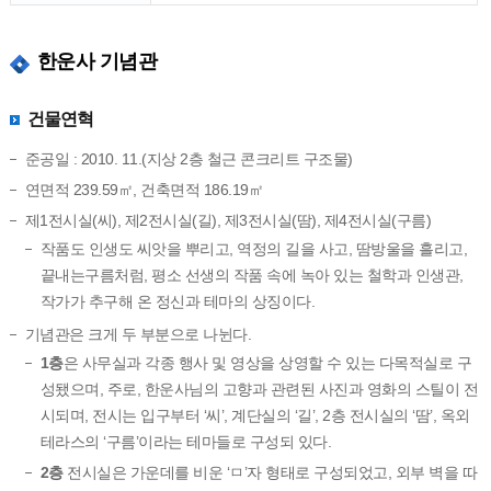
한운사 기념관
건물연혁
준공일 : 2010. 11.(지상 2층 철근 콘크리트 구조물)
연면적 239.59㎡, 건축면적 186.19㎡
제1전시실(씨), 제2전시실(길), 제3전시실(땀), 제4전시실(구름)
작품도 인생도 씨앗을 뿌리고, 역정의 길을 사고, 땀방울을 흘리고,
끝내는구름처럼, 평소 선생의 작품 속에 녹아 있는 철학과 인생관,
작가가 추구해 온 정신과 테마의 상징이다.
기념관은 크게 두 부분으로 나뉜다.
1층
은 사무실과 각종 행사 및 영상을 상영할 수 있는 다목적실로 구
성됐으며, 주로, 한운사님의 고향과 관련된 사진과 영화의 스틸이 전
시되며, 전시는 입구부터 ‘씨’, 계단실의 ‘길’, 2층 전시실의 ‘땀’, 옥외
테라스의 ‘구름’이라는 테마들로 구성되 있다.
2층
전시실은 가운데를 비운 ‘ㅁ’자 형태로 구성되었고, 외부 벽을 따