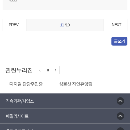
4335
PREV
NEXT
11
/19
글쓰기
관련누리집
디지털 관광주민증
성불산 자연휴양림
농업역사박물관
문화체육관광부
충청나드리
괴산홍보단
괴산장터
직속기관/사업소
대한민국 구석구석
패밀리사이트