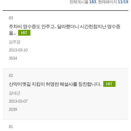
전체게시물
183
, 현재페이지
11/19
83
주차비 영수증도 안주고.. 달라했더니 시간한참지난 영수증
을...
김주경
2013-03-10
3534
82
산막이옛길 지킴이 허영란 해설사를 칭찬합니다.
김대근
2013-03-07
2039
81