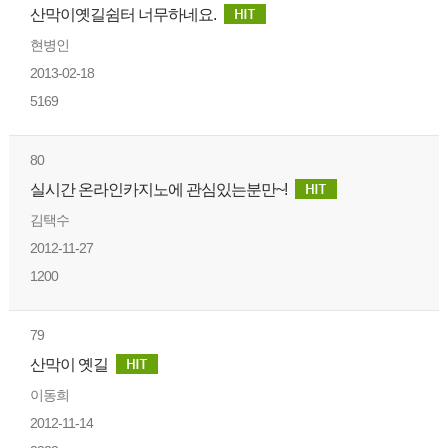
산막이옛길쉼터 너무하네요.
현병인
2013-02-18
5169
80
실시­간 온­라인카­지­노에 관­심있는분만~!
김택수
2012-11-27
1200
79
산막이 옛길
이동희
2012-11-14