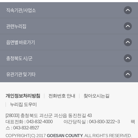
보건의료지원통합신고포털
국민건강보건공단
예방접종도우미
G_health
보건복지부
직속기관/사업소
금연길라잡이
국가건강정보포털
관련누리집
읍면별 바로가기
충청북도 시/군
유관기관 및 기타
개인정보처리방침
전화번호 안내
찾아오시는길
누리집 도우미
[28033] 충청북도 괴산군 괴산읍 동진천길 43
대표전화
:
043-832-4000
야간당직실
:
043-830-3222~3
팩
스
:
043-832-8927
COPYRIGHT(C) 2017
GOESAN COUNTY
. ALL RIGHTS RESERVED.