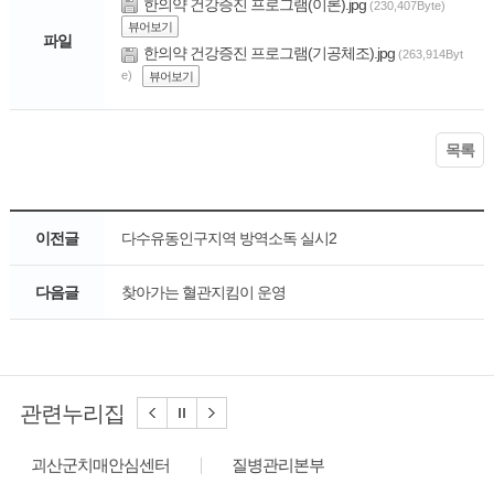
한의약 건강증진 프로그램(이론).jpg
(230,407Byte)
뷰어보기
파일
한의약 건강증진 프로그램(기공체조).jpg
(263,914Byt
e)
뷰어보기
목록
이전글
다수유동인구지역 방역소독 실시2
다음글
찾아가는 혈관지킴이 운영
관련누리집
괴산군치매안심센터
질병관리본부