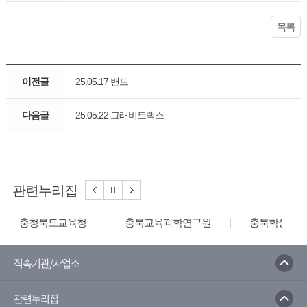
목록
이전글
25.05.17 밴드
다음글
25.05.22 그래비트랙스
관련누리집
충청북도교육청
충북교육과학연구원
충북학생교육
직속기관/사업소
관련누리집