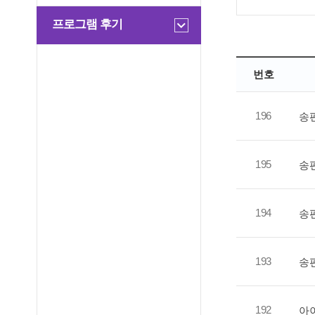
프로그램 후기
번호
196
송
195
송
194
송
193
송
192
아