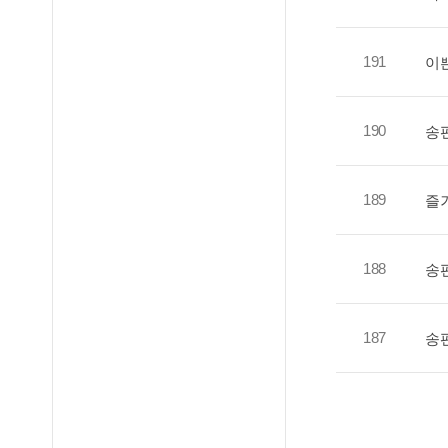
191
이쁜
190
송
189
즐
188
송
187
송