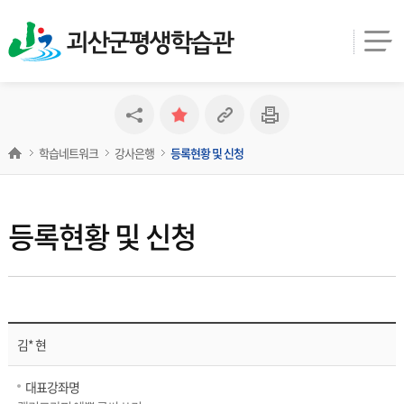
괴산군평생학습관
학습네트워크
강사은행
등록현황 및 신청
등록현황 및 신청
김* 현
대표강좌명