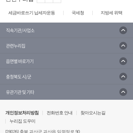
세금바로쓰기 납세자운동
국세청
지방세 위택스
직속기관/사업소
관련누리집
읍면별 바로가기
충청북도 시/군
유관기관 및 기타
개인정보처리방침
전화번호 안내
찾아오시는길
누리집 도우미
[28026] 충북 괴산군 괴산읍 임꺽정로 90