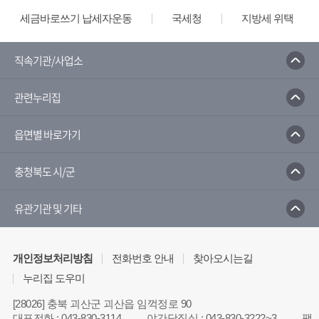
세금바로쓰기 납세자운동
국세청
지방세 위택스
직속기관/사업소
관련누리집
읍면별 바로가기
충청북도 시/군
유관기관 및 기타
개인정보처리방침
전화번호 안내
찾아오시는길
누리집 도우미
[28026] 충북 괴산군 괴산읍 임꺽정로 90
대표전화
:
043-830-3114
야간당직실
:
043-830-3222~3
팩