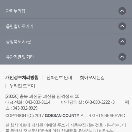
관련누리집
읍면별 바로가기
충청북도 시/군
유관기관 및 기타
개인정보처리방침
전화번호 안내
찾아오시는길
누리집 도우미
[28026] 충북 괴산군 괴산읍 임꺽정로 90
대표전화
:
043-830-3114
야간당직실
:
043-830-3222~3
팩
스
:
043-832-8929
COPYRIGHT(C) 2017
GOESAN COUNTY
. ALL RIGHTS RESERVED.
본 웹사이트에 게시된 이메일 주소가 자동수집되는 것을 거부하며, 이
를 위반시 정보통신망법에 의한 처벌됨을 유념하시기 바랍니다.