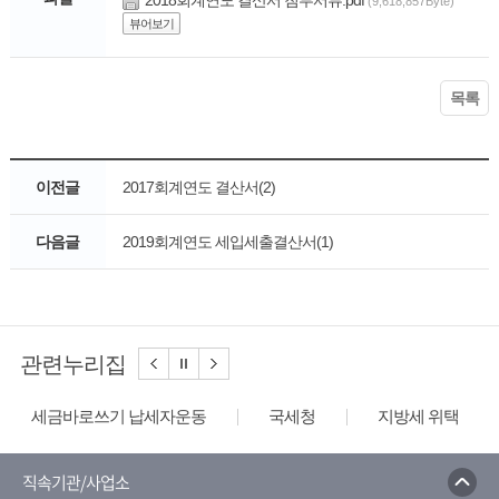
2018회계연도 결산서 첨부서류.pdf
(9,618,857Byte)
뷰어보기
목록
이전글
2017회계연도 결산서(2)
다음글
2019회계연도 세입세출결산서(1)
관련누리집
세금바로쓰기 납세자운동
국세청
지방세 위택스
직속기관/사업소