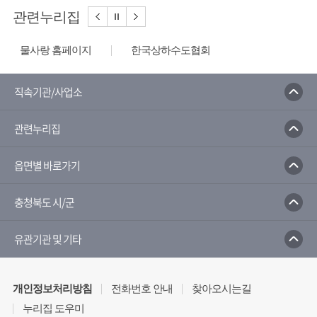
관련누리집
물사랑 홈페이지
한국상하수도협회
한국수자원공사
환경부
한국환경공단
수질오염방제정보시스템
국가지하수정보센터
직속기관/사업소
환경부 물환경정보시스템
관련누리집
읍면별 바로가기
충청북도 시/군
유관기관 및 기타
개인정보처리방침
전화번호 안내
찾아오시는길
누리집 도우미