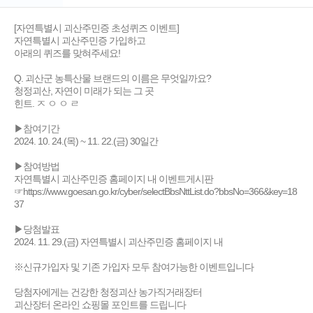
[자연특별시 괴산주민증 초성퀴즈 이벤트]
자연특별시 괴산주민증 가입하고
아래의 퀴즈를 맞혀주세요!
Q. 괴산군 농특산물 브랜드의 이름은 무엇일까요?
청정괴산, 자연이 미래가 되는 그 곳
힌트. ㅈ ㅇ ㅇ ㄹ
▶참여기간
2024. 10. 24.(목) ~ 11. 22.(금) 30일간
▶​참여방법
자연특별시 괴산주민증 홈페이지 내 이벤트게시판
☞https://www.goesan.go.kr/cyber/selectBbsNttList.do?bbsNo=366&key=18
37​
▶​​당첨발표
2024. 11. 29.(금) 자연특별시 괴산주민증 홈페이지 내
※신규가입자 및 기존 가입자 모두 참여가능한 이벤트입니다
당첨자에게는 건강한 청정괴산 농가직거래장터
괴산장터 온라인 쇼핑몰 포인트를 드립니다