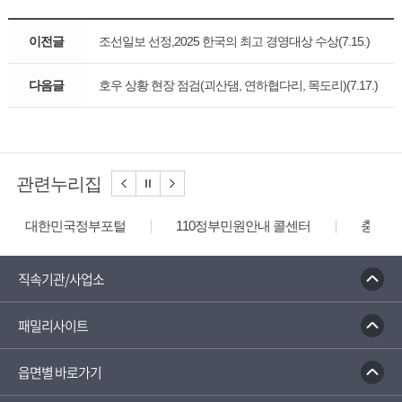
이전글
조선일보 선정,2025 한국의 최고 경영대상 수상(7.15.)
다음글
호우 상황 현장 점검(괴산댐, 연하협다리, 목도리)(7.17.)
관련누리집
대한민국정부포털
110정부민원안내 콜센터
충청북
직속기관/사업소
패밀리사이트
읍면별 바로가기