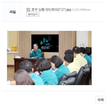
호우 상황 판단회의(7.17.).jpg
(3,182,488Byte)
파일
뷰어보기
.
목록