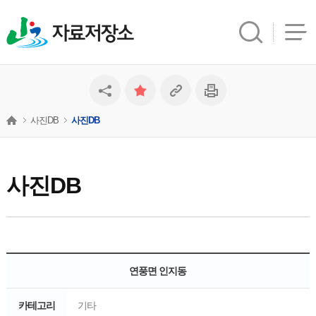
자료저장소
사진DB
사진DB
사진DB
연풍면 인지동
카테고리
기타